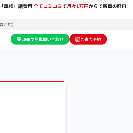
「車検」諸費用
全てコミコミ
で
月々1万円
からで新車の軽自
山青江店】
LINEで簡単問い合わせ
ご来店予約