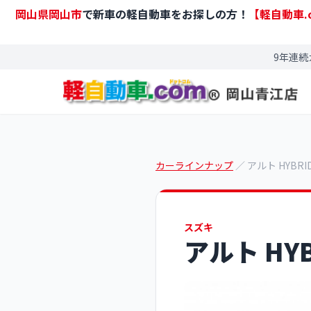
岡山県岡山市
で新車の軽自動車をお探しの方！
【軽自動車.
9年連続
カーラインナップ
／ アルト HYBRI
スズキ
アルト HYB