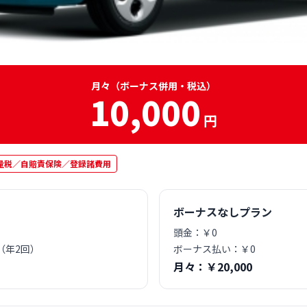
月々（ボーナス併用・税込）
10,000
円
量税／自賠責保険／登録諸費用
ボーナスなしプラン
頭金：￥0
0（年2回）
ボーナス払い：￥0
月々：￥20,000