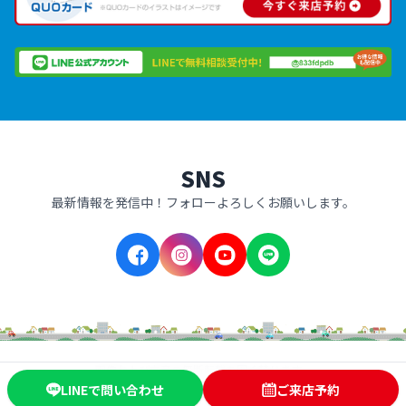
SNS
最新情報を発信中！フォローよろしくお願いします。
画像および文章の無断転載を固く禁じます。
© 2026 軽自動車ドットコム 岡山青江店 All Rights Reserved.
LINEで問い合わせ
ご来店予約